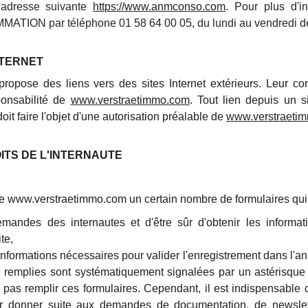
l'adresse suivante
https://www.anmconso.com
. Pour plus d'i
ATION par téléphone 01 58 64 00 05, du lundi au vendredi d
NTERNET
ropose des liens vers des sites Internet extérieurs. Leur c
onsabilité de
www
.
verstraetimmo.com
. Tout lien depuis un si
oit faire l'objet d'une autorisation préalable de
www
.
verstraeti
ITS DE L'INTERNAUTE
te www.verstraetimmo.com un certain nombre de formulaires qui
emandes des internautes et d'être sûr d'obtenir les informa
te,
 informations nécessaires pour valider l'enregistrement dans l'a
e remplies sont systématiquement signalées par un astérisque «
 pas remplir ces formulaires. Cependant, il est indispensable d
r donner suite aux demandes de documentation, de newslett