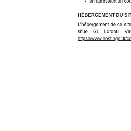
en adressant un cou
HÉBERGEMENT DU SIT
L’hébergement de ce sit
situe 61 Lordou Vir
https://www.hostinger.fr/c