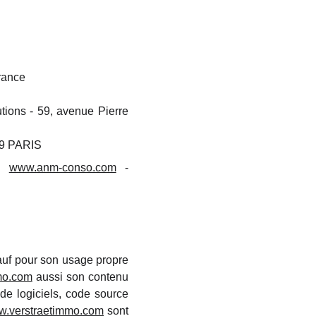
rance
ions - 59, avenue Pierre
09 PARIS
 -
www.anm-conso.com
-
 sauf pour son usage propre
mo.com
aussi son contenu
 de logiciels, code source
.verstraetimmo.com
sont