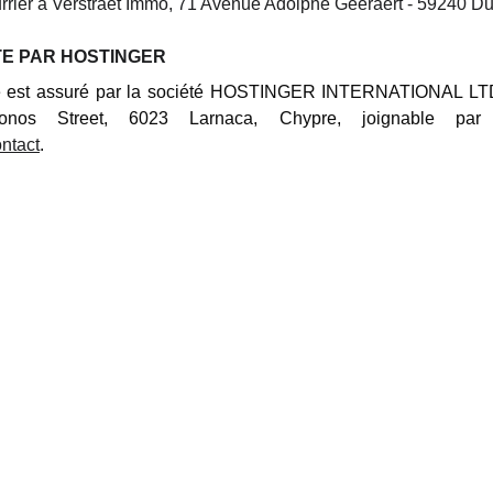
rrier à Verstraet Immo, 71 Avenue Adolphe Geeraert - 59240 D
E PAR HOSTINGER
e est assuré par la société HOSTINGER INTERNATIONAL LTD,
onos Street, 6023 Larnaca, Chypre, joignable pa
ontact
.