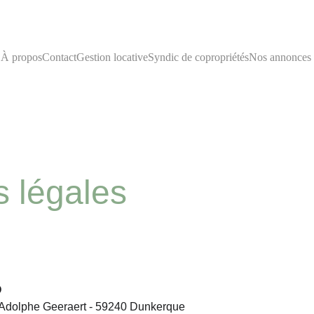
À propos
Contact
Gestion locative
Syndic de copropriétés
Nos annonces 
 légales
O
 Adolphe Geeraert - 59240 Dunkerque