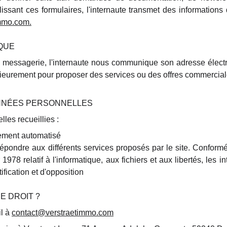
issant ces formulaires, l'internaute transmet des informations q
immo.com.
QUE
de messagerie, l'internaute nous communique son adresse électr
érieurement pour proposer des services ou des offres commercial
NNÉES PERSONNELLES
les recueillies :
itement automatisé
répondre aux différents services proposés par le site. Conformé
 1978 relatif à l'informatique, aux fichiers et aux libertés, les i
tification et d'opposition
 DROIT ?
il à
contact@v
erstraetimmo.com