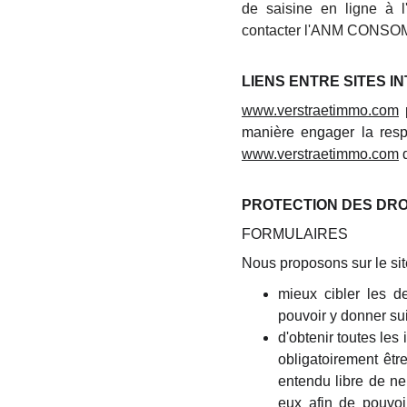
de saisine en ligne à 
contacter l'ANM CONSOMM
LIENS ENTRE SITES I
www.verstraetimmo.com
p
manière engager la resp
www
.
verstraetimmo.com
d
PROTECTION DES DRO
FORMULAIRES
Nous proposons sur le si
mieux cibler les d
pouvoir y donner sui
d'obtenir toutes les
obligatoirement êtr
entendu libre de ne
eux afin de pouvoi