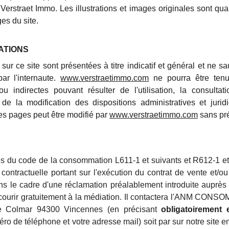
 Verstraet Immo. Les illustrations et images originales sont qua
es du site.
ATIONS
sur ce site sont présentées à titre indicatif et général et ne sa
par l'internaute.
www.verstraetimmo.com
ne pourra être ten
 indirectes pouvant résulter de l'utilisation, la consultatio
i de la modification des dispositions administratives et juri
es pages peut être modifié par
www.verstraetimmo.com
sans pré
s du code de la consommation L611-1 et suivants et R612-1 et s
 contractuelle portant sur l'exécution du contrat de vente et/ou
ns le cadre d'une réclamation préalablement introduite auprès d
urir gratuitement à la médiation. Il contactera l'ANM CONSO
de Colmar 94300 Vincennes (en précisant
obligatoirement
ro de téléphone et votre adresse mail) soit par sur notre site e