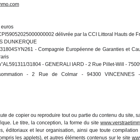
immo.com
 euros
 CPI59052025000000002 délivrée par la CCI Littoral Hauts de F
RCS DUNKERQUE
 n°31804SYN261 - Compagnie Européenne de Garanties et Caut
aris
n°AL591311/31804 - GENERALI IARD - 2 Rue Pillet-Will - 750
nsommation - 2 Rue de Colmar - 94300 VINCENNES
ernaute de copier ou reproduire tout ou partie du contenu du site,
fique. Le titre, la conception, la forme du site
www.verstraetim
, éditoriaux et leur organisation, ainsi que toute compilation
compris les applets), et autres éléments contenus sur le site
www